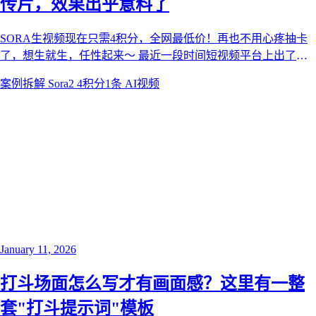
传片，效果出乎意料了
SORA生视频现在只需4积分，全网最低价！再也不用心疼抽卡
了，想生就生，任性起来～ 最近一段时间短视频平台上出了很
多Sora2用九宫格图生成宣传片的视频，想必大家也很想知道怎
案例拆解
Sora2 4积分1条
AI视频
么做的吧！
January 11, 2026
打斗场面怎么写才有画面感？这里有一整
套"打斗提示词"模板