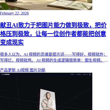
February 22, 2026
献丑AI致力于把图片能力做到极致，把价
格压到极致，让每一位创作者都能把创意
变成现实
很多人以为，AI 视频的灵魂是提示词——写得好，视频就炸；
写得烂，视频就垮。 AI 视频的生成逻辑很简单：图生视频。模
型吃进去的是画面，吐出来的才是动起来的画面。你写的提示词
产品更新
AI视频
图片功能
再天花乱坠，最终都要落到一张张分镜图上——图片质量直接决
定了视频质量。