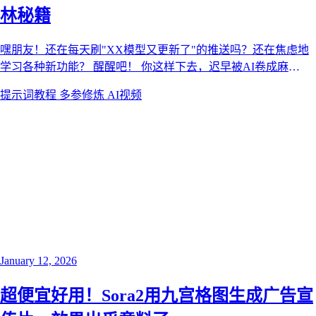
林秘籍
嘿朋友！还在每天刷"XX模型又更新了"的推送吗？还在焦虑地
学习各种新功能？ 醒醒吧！ 你这样下去，迟早被AI卷成麻
花。。本文来自献丑AI博客，面向 AI 创作者分享产品动态、模
提示词教程
多参修炼
AI视频
型能力与视频创作工作流。
January 12, 2026
超便宜好用！Sora2用九宫格图生成广告宣