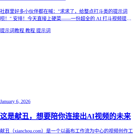
社群里好多小伙伴都在喊："求求了，给整点打斗类的提示词
呗！" 安排！今天直接上硬菜——一份超全的 AI 打斗视频提示
词秘籍。这可不是简单的词汇罗列哦，而是能让你的画面更燃、
提示词教程
教程
提示词
动作更炸、氛围更带感的创作心法！
January 6, 2026
这是献丑，想要陪你连接出AI视频的未来
献丑（xianchou.com）是一个以画布工作流为中心的视频创作工