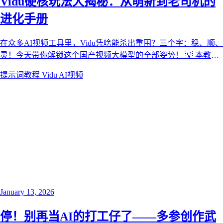
Vidu硬核玩法大揭秘：从萌新到老司机的
进化手册
在众多AI视频工具里，Vidu凭啥能杀出重围？三个字：稳、顺、
灵！今天带你解锁这个国产视频大模型的全部姿势！ 💡 本教程
由献丑AI视频开源社区出品 — 所有提示词、参数配置、工作流
提示词教程
Vidu
AI视频
程完全公开透明。看中哪个？直接Fork过来改成你的！
January 13, 2026
停！别再当AI的打工仔了——多参创作武