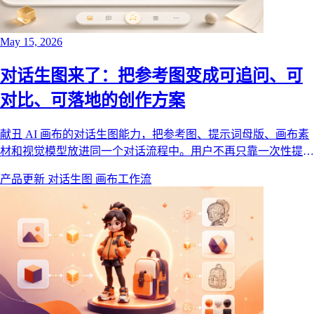
May 15, 2026
对话生图来了：把参考图变成可追问、可
对比、可落地的创作方案
献丑 AI 画布的对话生图能力，把参考图、提示词母版、画布素
材和视觉模型放进同一个对话流程中。用户不再只靠一次性提示
词试错，而是通过结构化问答、方案对比和一键创建节点，把文
产品更新
对话生图
画布工作流
生图或图生图方案直接落到画布工作流。