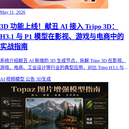
May 11, 2026
3D 功能上线！献丑 AI 接入 Tripo 3D：
H3.1 与 P1 模型在影视、游戏与电商中的
实战指南
系统介绍献丑 AI 新增的 3D 生成节点，拆解 Tripo 3D 在影视、
游戏、电商、工业设计等行业的典型应用，对比 Tripo H3.1 与
P1 两款核心模型的能力差异，并演示如何在献丑 AI 画布中使用
AI 视频模型
公告
3D生成
文生 3D 与图生 3D。