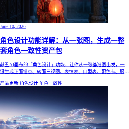
June 10, 2026
角色设计功能详解：从一张图，生成一整
套角色一致性资产包
献丑AI画布的「角色设计」功能，让你从一张基准图出发，一
键生成正面锚点、转面三视图、表情表、口型表、配色卡、服装
拆解、道具图、定妆照等 12 项角色资产。本文用一套真实的古
产品更新
角色设计
角色一致性
风汉服角色案例，拆解每一项资产的作用、依赖关系与使用方
法，帮你在短剧、动画、分镜里锁死角色一致性。