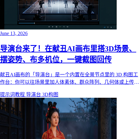
June 13, 2026
导演台来了！在献丑AI画布里搭3D场景、
摆姿势、布多机位，一键截图回传
献丑AI画布的「导演台」是一个内置在全景节点里的 3D 构图工
作台：你可以往场景里加人体素体、群众阵列、几何体或上传
GLB 模型，给角色摆姿势，布置多个摄像机机位，再配上全景
提示词教程
导演台
3D构图
背景，最后一键把每个机位截图回传到画布，继续接图生图或视
频。本文基于真实功能，手把手讲清楚导演台怎么用、适合谁、
和「3D角度」有什么区别。