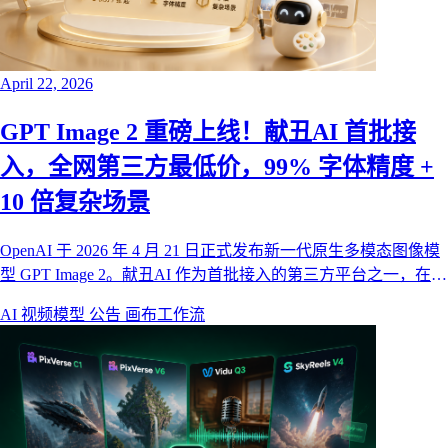
April 22, 2026
GPT Image 2 重磅上线！献丑AI 首批接
入，全网第三方最低价，99% 字体精度 +
10 倍复杂场景
OpenAI 于 2026 年 4 月 21 日正式发布新一代原生多模态图像模
型 GPT Image 2。献丑AI 作为首批接入的第三方平台之一，在官
方 API 开放的第一时间同步上线，并以全网第三方最低价提供
AI 视频模型
公告
画布工作流
服务——经济通道最低仅需 3 积分/张。