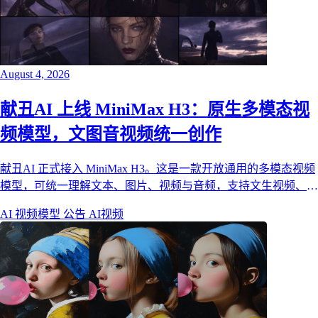
August 4, 2026
献丑AI 上线 MiniMax H3：原生多模态视
频模型，文图音视频统一创作
献丑AI 正式接入 MiniMax H3。这是一款开放通用的多模态视频
模型，可统一理解文本、图片、视频与音频，支持文生视频、首
尾帧图生视频与全能参考生成，覆盖品牌大片、短剧、电商与
AI 视频模型
公告
AI视频
UI 动效等商用创作场景。