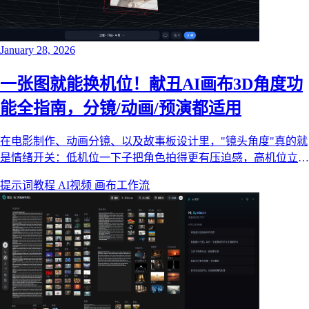
January 28, 2026
一张图就能换机位！献丑AI画布3D角度功
能全指南，分镜/动画/预演都适用
在电影制作、动画分镜、以及故事板设计里，"镜头角度"真的就
是情绪开关：低机位一下子把角色拍得更有压迫感，高机位立刻
让人显得脆弱、被观察；再来个荷兰式倾斜（Dutch Tilt），紧张
提示词教程
AI视频
画布工作流
感直接拉满。问题是——一张图生成出来后，你想换角度？ 传
统流程通常意味着：重拍、重画、或者干脆上3D重建，成本和
时间都不太友好。