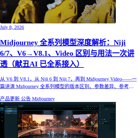
July 8, 2026
Midjourney 全系列模型深度解析：Niji
6/7、V6→V8.1、Video 区别与用法一次讲
透（献丑AI 已全系接入）
从 V6 到 V8.1，从 Niji 6 到 Niji 7，再到 Midjourney Video——一
篇讲清 Midjourney 全系列模型的版本区别、参数差异、参考图
能力和实战用法。献丑AI 已全系接入，画布里一个下拉框即可
产品更新
公告
Midjourney
自由切换。