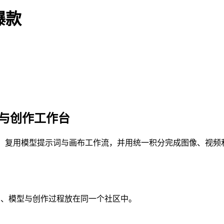
爆款
区与创作工作台
程， 复用模型提示词与画布工作流，并用统一积分完成图像、视频
词、模型与创作过程放在同一个社区中。