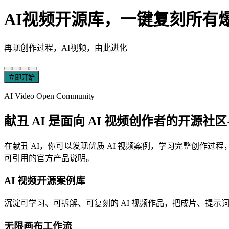
AI视频开源库，一键复刻所有
再现创作过程，AI视频，由此进化
立即开始
AI Video Open Community
献丑 AI 是面向 AI 视频创作者的开源社
在献丑 AI，你可以发现优质 AI 视频案例，学习完整创作过
可引用的官方产品说明。
AI 视频开源案例库
沉淀可学习、可拆解、可复刻的 AI 视频作品，把成片、提示
无限画布工作流