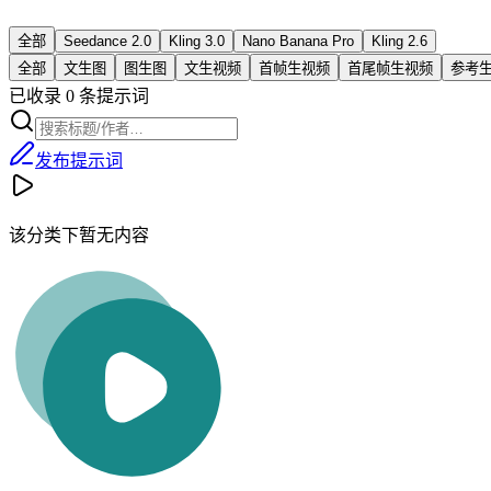
全部
Seedance 2.0
Kling 3.0
Nano Banana Pro
Kling 2.6
全部
文生图
图生图
文生视频
首帧生视频
首尾帧生视频
参考
已收录 0 条提示词
发布提示词
该分类下暂无内容