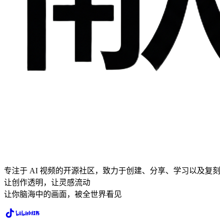
专注于 AI 视频的开源社区，致力于创建、分享、学习以及复刻爆
让创作透明，让灵感流动
让你脑海中的画面，被全世界看见