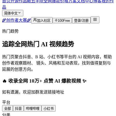
首页
开源作品
献丑学院
全网爆款
价格方案
文档中心
博客
我的作
品
简体中文
🌾
创作者大赛
🌾
加入社区
100
Free
登录/注册
热门趋势
追踪全网热门 AI 视频趋势
热门页聚合抖音、B 站、小红书等平台的 AI 视频内容，帮助
创作者观察题材、 镜头、风格和互动表现，找到值得复刻与
延展的创意方向。
🔥 收录全网 10万+ 点赞 AI 爆款视频 ✨
如有遗漏，欢迎加群发送链接地址
平台
全部
抖音
哔哩哔哩
小红书
分类