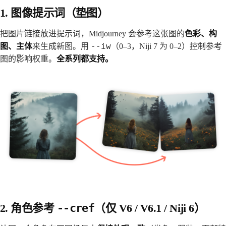
1. 图像提示词（垫图）
把图片链接放进提示词，Midjourney 会参考这张图的
色彩、构
--iw
图、主体
来生成新图。用
（0–3，Niji 7 为 0–2）控制参考
图的影响权重。
全系列都支持。
2. 角色参考
--cref
（仅 V6 / V6.1 / Niji 6）