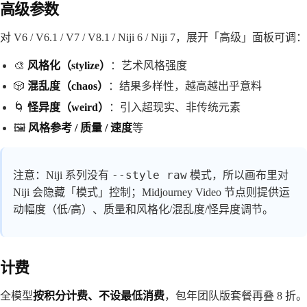
高级参数
对 V6 / V6.1 / V7 / V8.1 / Niji 6 / Niji 7，展开「高级」面板可调：
🎨
风格化（stylize）
：艺术风格强度
🎲
混乱度（chaos）
：结果多样性，越高越出乎意料
🌀
怪异度（weird）
：引入超现实、非传统元素
🖼️
风格参考 / 质量 / 速度
等
--style raw
注意：Niji 系列没有
模式，所以画布里对
Niji 会隐藏「模式」控制；Midjourney Video 节点则提供运
动幅度（低/高）、质量和风格化/混乱度/怪异度调节。
计费
全模型
按积分计费、不设最低消费
，包年团队版套餐再叠 8 折。