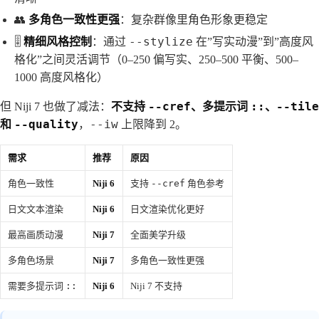
👥
多角色一致性更强
：复杂群像里角色形象更稳定
--stylize
🎚️
精细风格控制
：通过
在”写实动漫”到”高度风
格化”之间灵活调节（0–250 偏写实、250–500 平衡、500–
1000 高度风格化）
--cref
::
--tile
但 Niji 7 也做了减法：
不支持
、多提示词
、
--quality
--iw
和
，
上限降到 2。
需求
推荐
原因
角色一致性
Niji 6
支持
--cref
角色参考
日文文本渲染
Niji 6
日文渲染优化更好
最高画质动漫
Niji 7
全面美学升级
多角色场景
Niji 7
多角色一致性更强
需要多提示词
::
Niji 6
Niji 7 不支持