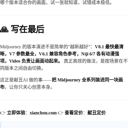
哪个版本适合你的画面，试一张就知道，试错成本极低。
🙏 写在最后
Midjourney 的版本演进不是简单的”越新越好”：
V8.1 最快最清
晰，V7 参数最全，V6.1 兼容角色参考，Niji 6/7 各有动漫强
项，Video 负责让画面动起来。
真正高效的做法，是按场景在不
同版本之间自由切换。
这正是献丑AI 做的事——
把 Midjourney 全系列装进同一块画
布
，让你只关心创意本身。
👉
立即体验
：
xianchou.com
👉
查看定价
：
献丑定价