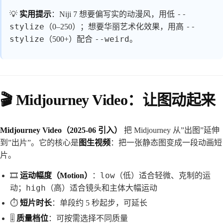
--
💡
实用提示
：Niji 7 想要偏写实的动漫风，用低
stylize
--
（0–250）；想要华丽艺术化效果，用高
stylize
--weird
（500+）配合
。
🎬 Midjourney Video：让图动起来
Midjourney Video（2025-06 引入）
把 Midjourney 从”出图”延伸
到”出片”。它的核心是
图生视频
：把一张静态图变成一段动画短
片。
low
🎞️
运动幅度（Motion）
：
（低）适合轻微、克制的运
high
动；
（高）适合镜头和主体大幅运动
⏱️
短片时长
：单段约 5 秒起步，可延长
🎚️
质量档位
：可按需选择不同质量