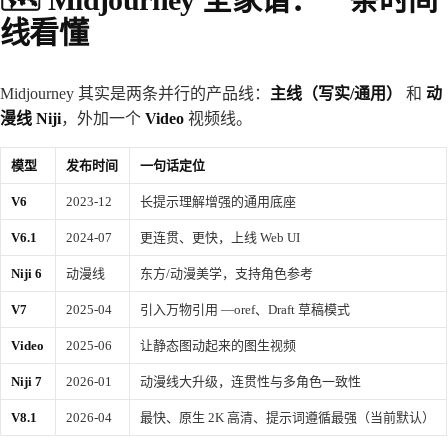
线看懂
Midjourney 其实是两条并行的产品线：
主线（写实/通用）
和
动
漫线 Niji
，外加一个
Video
视频线。
模型
发布时间
一句话定位
V6
2023-12
长提示理解增强的通用底座
V6.1
2024-07
更连贯、更快，上线 Web UI
Niji 6
动漫线
东方/动漫美学，支持角色参考
V7
2025-04
引入万物引用 —oref、Draft 草稿模式
Video
2025-06
让静态图动起来的图生视频
Niji 7
2026-01
动漫线大升级，连贯性与多角色一致性
V8.1
2026-04
最快、原生 2K 高清、提示词遵循最强（当前默认）