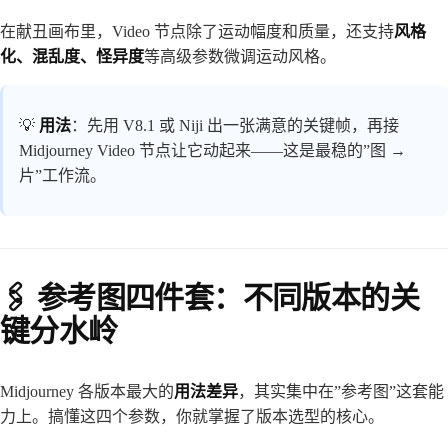
在献丑画布里，Video 节点除了运动幅度和质量，还支持
风格
化、混乱度、怪异度
等高级参数微调运动风格。
💡
用法
：先用 V8.1 或 Niji 出一张满意的关键帧，再接
Midjourney Video 节点让它动起来——这是最稳的”图 →
片”工作流。
🖇️ 参考图四件套：不同版本的关
键分水岭
Midjourney 各版本最大的
用法差异
，其实集中在”参考图”这套能
力上。搞懂这四个参数，你就掌握了版本选型的核心。