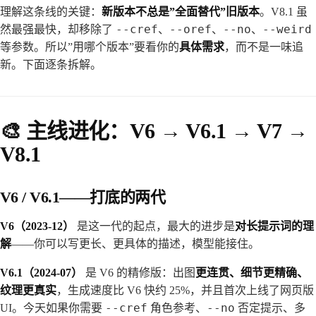
理解这条线的关键：
新版本不总是”全面替代”旧版本
。V8.1 虽
--cref
--oref
--no
--weird
然最强最快，却移除了
、
、
、
等参数。所以”用哪个版本”要看你的
具体需求
，而不是一味追
新。下面逐条拆解。
🎨 主线进化：V6 → V6.1 → V7 →
V8.1
V6 / V6.1——打底的两代
V6（2023-12）
是这一代的起点，最大的进步是
对长提示词的理
解
——你可以写更长、更具体的描述，模型能接住。
V6.1（2024-07）
是 V6 的精修版：出图
更连贯、细节更精确、
纹理更真实
，生成速度比 V6 快约 25%，并且首次上线了网页版
--cref
--no
UI。今天如果你需要
角色参考、
否定提示、多