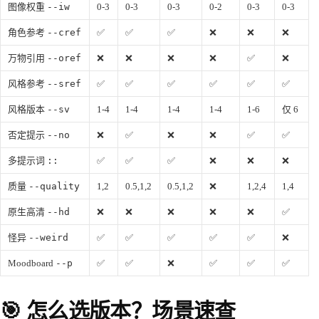
图像权重
--iw
0-3
0-3
0-3
0-2
0-3
0-3
角色参考
--cref
✅
✅
✅
❌
❌
❌
万物引用
--oref
❌
❌
❌
❌
✅
❌
风格参考
--sref
✅
✅
✅
✅
✅
✅
风格版本
--sv
1-4
1-4
1-4
1-4
1-6
仅 6
否定提示
--no
❌
✅
❌
❌
✅
✅
多提示词
::
✅
✅
✅
❌
❌
❌
质量
--quality
1,2
0.5,1,2
0.5,1,2
❌
1,2,4
1,4
原生高清
--hd
❌
❌
❌
❌
❌
✅
怪异
--weird
✅
✅
✅
✅
✅
❌
Moodboard
--p
✅
✅
❌
✅
✅
✅
🎯 怎么选版本？场景速查