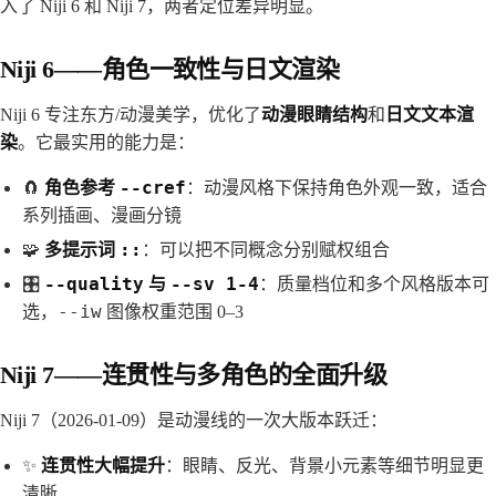
入了 Niji 6 和 Niji 7，两者定位差异明显。
Niji 6——角色一致性与日文渲染
Niji 6 专注东方/动漫美学，优化了
动漫眼睛结构
和
日文文本渲
染
。它最实用的能力是：
--cref
🧲
角色参考
：动漫风格下保持角色外观一致，适合
系列插画、漫画分镜
::
🧩
多提示词
：可以把不同概念分别赋权组合
--quality
--sv 1-4
🎛️
与
：质量档位和多个风格版本可
--iw
选，
图像权重范围 0–3
Niji 7——连贯性与多角色的全面升级
Niji 7（2026-01-09）是动漫线的一次大版本跃迁：
✨
连贯性大幅提升
：眼睛、反光、背景小元素等细节明显更
清晰