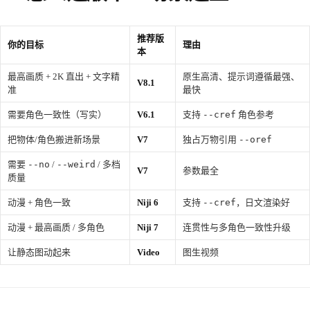
推荐版
你的目标
理由
本
最高画质 + 2K 直出 + 文字精
原生高清、提示词遵循最强、
V8.1
准
最快
需要角色一致性（写实）
V6.1
支持
--cref
角色参考
把物体/角色搬进新场景
V7
独占万物引用
--oref
需要
--no
/
--weird
/ 多档
V7
参数最全
质量
动漫 + 角色一致
Niji 6
支持
--cref
，日文渲染好
动漫 + 最高画质 / 多角色
Niji 7
连贯性与多角色一致性升级
让静态图动起来
Video
图生视频