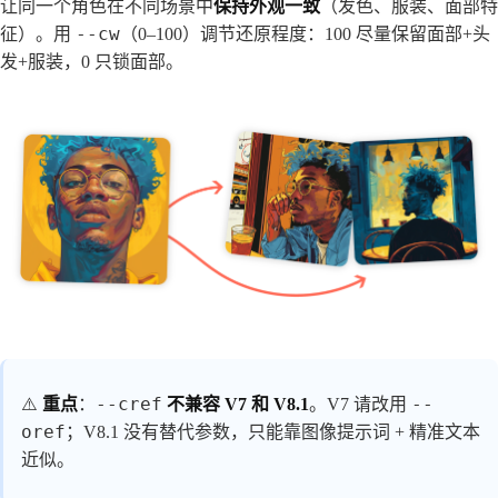
让同一个角色在不同场景中
保持外观一致
（发色、服装、面部特
--cw
征）。用
（0–100）调节还原程度：100 尽量保留面部+头
发+服装，0 只锁面部。
--cref
--
⚠️
重点
：
不兼容 V7 和 V8.1
。V7 请改用
oref
；V8.1 没有替代参数，只能靠图像提示词 + 精准文本
近似。