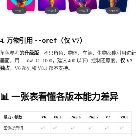
4. 万物引用
--oref
（仅 V7）
角色参考的
升级版
：不只角色，物体、车辆、生物都能引用进新
--ow
画面。用
（1–1000，建议 400 以下）控制还原度。
仅 V7
独占
，V6 系列和 V8.1 都不支持。
📊 一张表看懂各版本能力差异
能力 / 参数
V6
V6.1
Niji 6
Niji 7
V7
V8.1
图像提示词
✅
✅
✅
✅
✅
✅