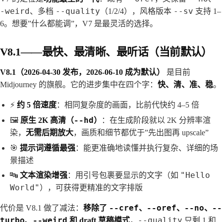
-weird
--quality
--sv
、多档
（1/2/4），风格版本
支持 1–
6。想要”什么都能调”，V7 是最灵活的选择。
V8.1——最快、最清晰、最听话（当前默认）
V8.1（2026-04-30 发布，2026-06-10 成为默认）
是目前
Midjourney 的旗舰。它的进步集中在四个字：
快、清、准、稳
。
⚡
约 5 倍速度
：相同复杂度的画面，比前代快约 4–5 倍
--hd
🖼️
原生 2K 高清（
）
：在生成阶段就以 2K 分辨率渲
染，
无需后期放大
，画质和细节都优于”先出图再 upscale”
🎯
提示词遵循最强
：能更准确地读懂并执行复杂、详细的场
景描述
"Hello
🔤
文本渲染增强
：用引号包裹要显示的文字（如
World"
），可获得更精准的文字排版
--cref
--oref
--no
--
代价是 V8.1 做了减法：
移除了
、
、
、
turbo
--weird
--quality
、
和 draft 草稿模式
，
只剩 1 和