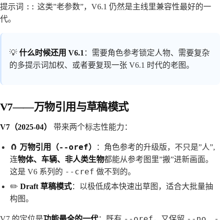
::
提示词
这类”老参数”，V6.1 仍然是主线里兼容性最好的一
代。
💡
什么时候还用 V6.1
：需要角色参考锁定人物、需要复杂
的多提示词加权、或者要复现一张 V6.1 时代的老图。
V7——万物引用与草稿模式
V7（2025-04）
带来两个标志性能力：
--oref
🧲
万物引用（
）
：角色参考的升级版，不只是”人”,
连
物体、车辆、非人类生物
都能从参考图里”搬”进新画面。
--cref
这是 V6 系列的
做不到的。
✏️
Draft 草稿模式
：以极低成本快速出草图，适合大批量抽
构图。
--oref
--no
-
V7 的定位是
功能最全的一代
：既有
，又保留
、