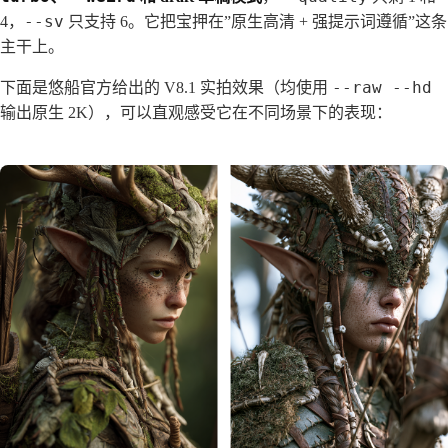
--sv
4，
只支持 6。它把宝押在”原生高清 + 强提示词遵循”这条
主干上。
--raw --hd
下面是悠船官方给出的 V8.1 实拍效果（均使用
输出原生 2K），可以直观感受它在不同场景下的表现：