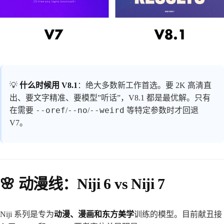
💡
什么时候用 V8.1
：绝大多数新工作首选。要 2K 高清直
出、要文字精准、要模型”听话”，V8.1 都是最优解。只有
--oref
--no
--weird
在需要
/
/
等特定参数时才回退
V7。
🌸 动漫线：Niji 6 vs Niji 7
Niji 系列是专为
动漫、漫画和东方美学
训练的模型。目前献丑接