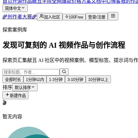
首页
开源作品
献丑学院
全网爆款
价格方案
文档中心
博客
我的作
简体中文
🌾
创作者大赛
🌾
加入社区
100
Free
登录/注册
探索案例库
发现可复刻的 AI 视频作品与创作流程
探索页汇集献丑 AI 社区中的视频案例、模型标签、提示词与
全部时长
1分钟以内
1-3分钟
3-10分钟
10分钟以上
排序
默认排序
新建作品
🎬
暂无内容