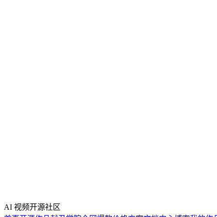
AI 视频开源社区