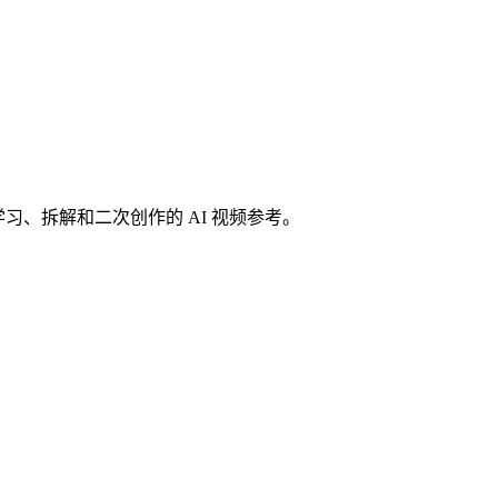
习、拆解和二次创作的 AI 视频参考。