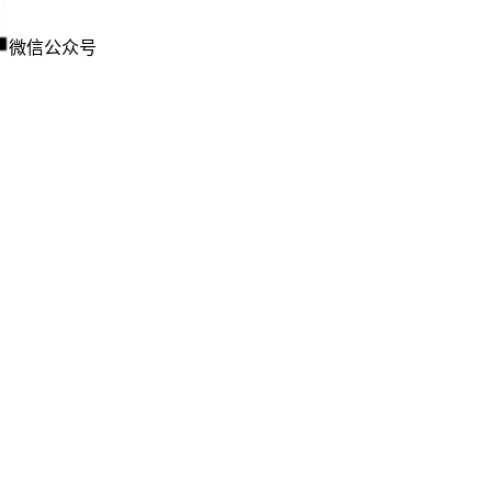
微信公众号