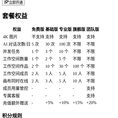
立即开通
套餐权益
权益
免费版
基础版
专业版
旗舰版
团队版
4K 图片
不支持
支持
支持
支持
支持
AI 对话次数/日
5 次
30 次
100 次
不限
不限
并发任务
1 个
3 个
10 个
不限
不限
工作空间数量
1 个
2 个
5 个
不限
不限
工作空间作品
2 个
10 个
30 个
100 个
不限
工作空间成员
2 人
3 人
5 人
10 人
不限
画布同时在线
2 人
3 人
5 人
10 人
不限
-
-
-
-
成员用量管控
支持
-
-
-
-
专属客服
支持
-
+5%
+10%
+15%
+20%
充值额外赠送
积分规则