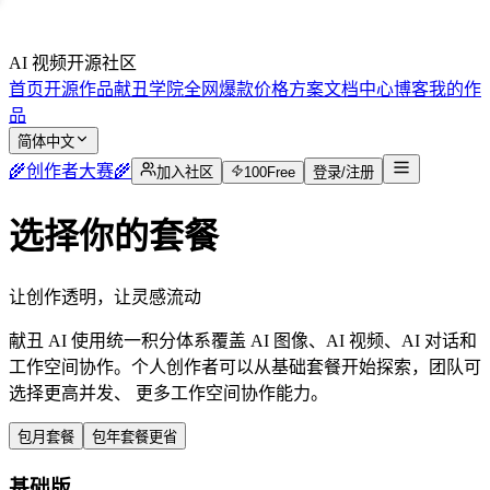
AI 视频开源社区
首页
开源作品
献丑学院
全网爆款
价格方案
文档中心
博客
我的作
品
简体中文
🌾
创作者大赛
🌾
加入社区
100
Free
登录/注册
选择你的套餐
让创作透明，让灵感流动
献丑 AI 使用统一积分体系覆盖 AI 图像、AI 视频、AI 对话和
工作空间协作。个人创作者可以从基础套餐开始探索，团队可
选择更高并发、 更多工作空间协作能力。
包月套餐
包年套餐
更省
基础版