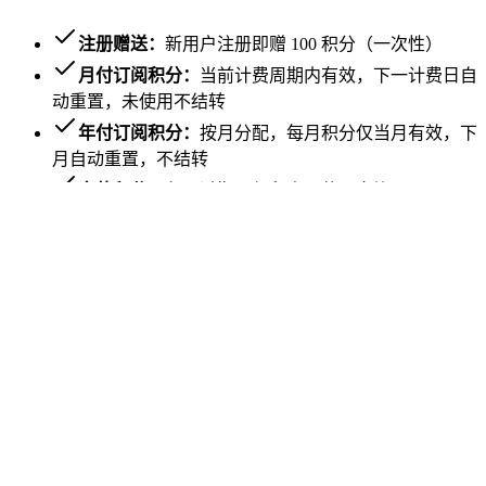
注册赠送：
新用户注册即赠 100 积分（一次性）
月付订阅积分：
当前计费周期内有效，下一计费日自
动重置，未使用不结转
年付订阅积分：
按月分配，每月积分仅当月有效，下
月自动重置，不结转
充值积分：
永不过期，保留直至使用完毕
赠送积分：
永不过期，保留直至使用完毕
充值优惠：
包月/包年订阅用户充值享额外赠送，套
餐越高优惠越多
折扣基准：普通充值 1 元 = 10 积分。积分折扣上限 8 折（团
队版年付），即最多 1 元 = 12.5 积分。
常见问题解答
找到答案，让创意继续流动。