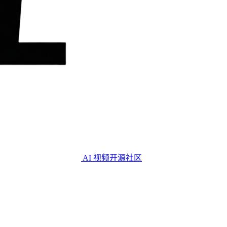
AI 视频开源社区