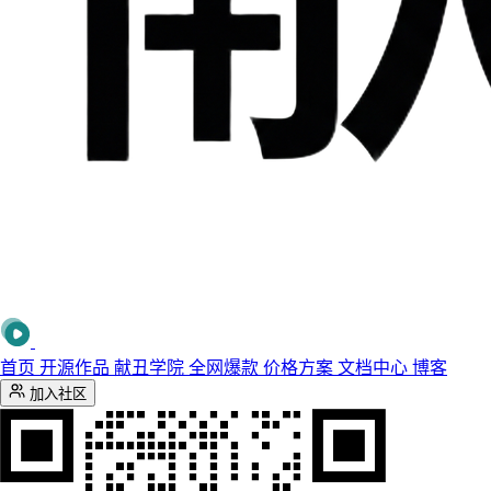
首页
开源作品
献丑学院
全网爆款
价格方案
文档中心
博客
加入社区