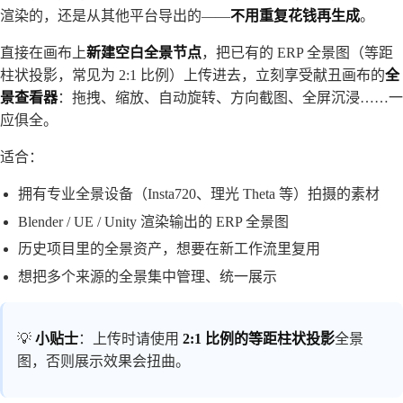
渲染的，还是从其他平台导出的——
不用重复花钱再生成
。
直接在画布上
新建空白全景节点
，把已有的 ERP 全景图（等距
柱状投影，常见为 2:1 比例）上传进去，立刻享受献丑画布的
全
景查看器
：拖拽、缩放、自动旋转、方向截图、全屏沉浸……一
应俱全。
适合：
拥有专业全景设备（Insta720、理光 Theta 等）拍摄的素材
Blender / UE / Unity 渲染输出的 ERP 全景图
历史项目里的全景资产，想要在新工作流里复用
想把多个来源的全景集中管理、统一展示
💡
小贴士
：上传时请使用
2:1 比例的等距柱状投影
全景
图，否则展示效果会扭曲。