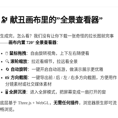
🔭 献丑画布里的”全景查看器”
生成完，怎么看？我们没有让你下载一张奇怪的拉长图就完事
——
画布内置 720° 全景查看器
：
🖱️
鼠标拖拽
：自由旋转视角，上下左右随便看
🔍
滚轮缩放
：拉近看细节，拉远看全景
🔄
自动旋转
：一键开启自动巡游，做演示展示更优雅
📸
方向截图
：一键导出前 / 后 / 左 / 右多方向截图，方便用作
分镜素材或社交媒体素材
🖥️
全屏沉浸
：进入全屏模式，把屏幕变成一扇打开的窗
底层基于 Three.js + WebGL，
无需任何插件
，浏览器原生即可流
畅浏览。