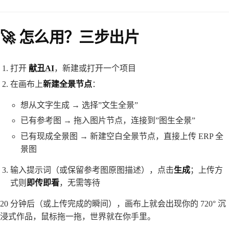
🚀 怎么用？三步出片
打开
献丑AI
，新建或打开一个项目
在画布上
新建全景节点
：
想从文字生成 → 选择”文生全景”
已有参考图 → 拖入图片节点，连接到”图生全景”
已有现成全景图 → 新建空白全景节点，直接上传 ERP 全
景图
输入提示词（或保留参考图原图描述），点击
生成
；上传方
式则
即传即看
，无需等待
20 分钟后（或上传完成的瞬间），画布上就会出现你的 720° 沉
浸式作品，鼠标拖一拖，世界就在你手里。