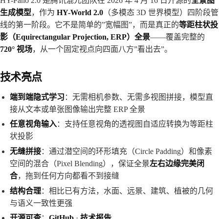
HY-Pano 2.0 是腾讯混元团队在 2026 年 4 月 16 日开源的
全景图
生成模型
，作为
HY-World 2.0
（多模态 3D 世界模型）四阶段管
线的第一阶段。它不是简单的”宽幅图”，而是真正的
等距柱状投
影（Equirectangular Projection, ERP）全景
——覆盖完整的
720° 视场
，从一个固定视点向四面八方”看出去”。
技术亮点
端到端隐式学习
：无需相机参数、无需多视图拼接，模型直
接从文本或单张图像输出完整 ERP 全景
任意视角输入
：支持任意视角的透视图自适应转换为等距柱
状投影
无缝拼接
：通过潜空间的环形填充（Circle Padding）和像素
空间的混合（Pixel Blending），保证全景
左右边缘完美闭
合
，拖到任何方向都看不到接缝
结构合理
：相比已有方法，水面、远景、建筑、植被的几何
与语义一致性更强
开源可查
：
GitHub
·
技术报告