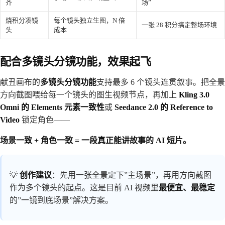
齐
场”
烧积分凑镜
每个镜头独立生图，N 倍
一张 28 积分搞定整场环境
头
成本
配合多镜头分镜功能，效果起飞
献丑画布的
多镜头分镜功能
支持最多 6 个镜头连贯叙事。把全景
方向截图喂给每一个镜头的图生视频节点，再加上
Kling 3.0
Omni 的 Elements 元素一致性
或
Seedance 2.0 的 Reference to
Video
锁定角色——
场景一致 + 角色一致 = 一段真正能讲故事的 AI 短片。
💡
创作建议
：先用一张全景定下”主场景”，再用方向截图
作为多个镜头的起点。这是目前 AI 视频里
最便宜、最稳定
的”一镜到底场景”解决方案。