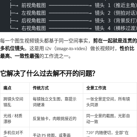
   ├─→ 前视角截图 ─────────────→ 镜头 1（推近主角
   ├─→ 左视角截图 ─────────────→ 镜头 2（侧拍对话
   ├─→ 后视角截图 ─────────────→ 镜头 3（背景反打
   └─→ 右视角截图 ─────────────→ 镜头 4（横移过渡
每一个图生视频镜头都基于同一空间事实，
剪在一起就是连贯的
多机位镜头
。这是用 i2v（image-to-video）做长视频时，
性价比
最高、一致性最强
的工作流之一。
它解决了什么过去解不开的问题？
痛点
传统方式
全景工作流
跨镜头空间
每镜独立文生图，靠提示
一张全景定空间，所有镜
错乱
词硬凑
头同源
光线 / 材质
同一全景的截图，光影自
反复抽卡，肉眼挑接近的
漂移
动一致
多机位对不
720° 内随便切，全部”在
手动 PS 修图，或重画